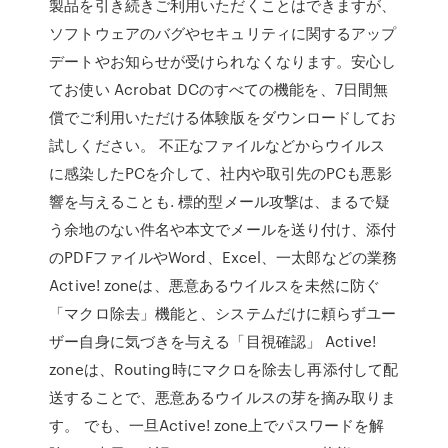
製品を引き続きご利用いただくことはできますが、
ソフトウェアのバグやセキュリティに関するアップ
デートやお知らせが受けられなくなります。安心し
てお使い Acrobat DCのすべての機能を、7日間無
償でご利用いただける体験版をダウンロードしてお
試しください。 不正なファイルなどからウイルス
に感染したPCを介して、社内や取引先のPCも悪影
響を与えることも. 標的型メール攻撃は、まるで疑
う余地のない件名や本文でメールを送り付け、添付
のPDFファイルやWord、Excel、一太郎などの業務
Active! zoneは、悪意あるウイルスを未然に防ぐ
「マクロ除去」機能と、システムだけに頼らずユー
ザー自身に気づきを与える「目視確認」 Active!
zoneは、Routing時にマクロを除去し再添付して配
送することで、悪意あるウイルスの芽を摘み取りま
す。 でも、一旦Active! zone上でパスワードを解