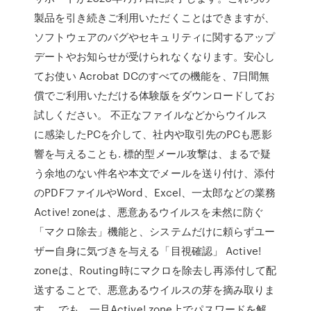
製品を引き続きご利用いただくことはできますが、
ソフトウェアのバグやセキュリティに関するアップ
デートやお知らせが受けられなくなります。安心し
てお使い Acrobat DCのすべての機能を、7日間無
償でご利用いただける体験版をダウンロードしてお
試しください。 不正なファイルなどからウイルス
に感染したPCを介して、社内や取引先のPCも悪影
響を与えることも. 標的型メール攻撃は、まるで疑
う余地のない件名や本文でメールを送り付け、添付
のPDFファイルやWord、Excel、一太郎などの業務
Active! zoneは、悪意あるウイルスを未然に防ぐ
「マクロ除去」機能と、システムだけに頼らずユー
ザー自身に気づきを与える「目視確認」 Active!
zoneは、Routing時にマクロを除去し再添付して配
送することで、悪意あるウイルスの芽を摘み取りま
す。 でも、一旦Active! zone上でパスワードを解