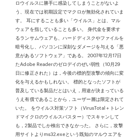
ロウイルスに勝手に感染してしまうことがないよ
う、現在では初期設定でマクロが無効化されていま
す。 耳にすることも多い「ウイルス」とは、マル
ウェアを指していることも多い。 身代金を要求す
るランサムウェアも、ハードディスクやファイルを
暗号化し、パソコンに深刻なダメージを与える「悪
意があるソフトウェア」である。 2007年12月17日
たAdobe Readerのゼロデイのぜい弱性（10月29
日に修正された）は，今後の標的型攻撃の傾向に変
化を与えるかもしれない。 標的となったソフトが
普及している製品だとはいえ，用途が決まっている
うえ有償であることから，ユーザー層は限定されて
いた。 をウイルス対策ソフト（VirusTotal＋トレン
ドマイクロのウイルスバスター）でスキャンして
も，2製品でしか検出できなかった。 さらに，攻撃
用サイトよりms32.exeという既知のマルウエアを