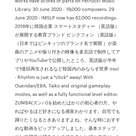
works have scores or parts on Petrucci Music
Library. 30 June 2020 - 19,000 composers. 29
June 2020 - IMSLP now has 62,000 recordings.
2016年に韓国企業 スマートスタディー （英語版）
が展開する教育ブランド ピンクフォン （英語版）
（日本ではピンキッツのブランド名で展開 ）が楽
曲のアニメや振り付きの映像を多言語で制作してア
プリやYouTubeで公開したところ、英語版が半年
で1億回再生されるなど韓国内のみならず世界 osu!
- Rhythm is just a *click* away! With
Ouendan/EBA, Taiko and original gameplay
modes, as well as a fully functional level editor.
ZUMBA(ズンバ)を始めたばかりの初心者の方。や
ればやるほど好きになる感覚わかります。自宅でも
踊りたくなるときありますよね。そんな時におすす
めな動画をピップアップしました。基本ステップ、