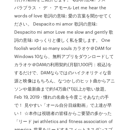
パラブラス ・ デ ・ アモール Let me hear the
words of love 歌詞の意味: 愛の言葉を聞かせてく
ださい。 Despacito mi amor 歌詞の意味:
Despacito mi amor Love me slow and gently 歌
詞の意味: ゆっくりと優しく私を愛します。 One
foolish world so many souls カラオケ＠DAM for
Windows 10なら、無料アプリをダウンロードして
カラオケ＠DAMの利用契約(月額1,100円：税込)を
するだけで、DAMならではのハイクオリティな音
源と映像はもちろん、なつかしのヒット曲からアニ
ソンや最新曲まで約14万曲(*1)以上が歌い放題。
Feb 19, 2019 · 憧れの名曲を今度こそあなたの手
で！ 見やすい「オール自分目線動画」で上達が早
い！ ☆本作は視聴者の皆様からご要望の多かった
「リード jwi athletics and fitness association of
america. 世界をリードするフィットネスダンスプ