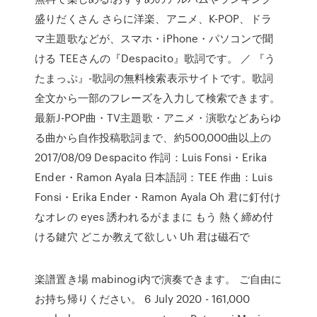
盛りだくさん さらに洋楽、アニメ、K-POP、ドラ
マ主題歌などが、スマホ・iPhone・パソコンで聞
ける TEEさんの『Despacito』歌詞です。 ／ 『う
たまっぷ』-歌詞の無料検索表示サイトです。歌詞
全文から一部のフレーズを入力して検索できます。
最新J-POP曲・TV主題歌・アニメ・演歌などあらゆ
る曲から自作投稿歌詞まで、約500,000曲以上の
2017/08/09 Despacito 作詞：Luis Fonsi・Erika
Ender・Ramon Ayala 日本語詞：TEE 作曲：Luis
Fonsi・Erika Ender・Ramon Ayala Oh 君に釘付け
なオレの eyes 誘われるがままに もう 熱く締め付
ける鍵穴 どこか教えて欲しい Uh 君は磁石で
楽譜置き場 mabinogi内で演奏できます。 ご自由に
お持ち帰りください。 6 July 2020 - 161,000