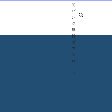
問
バ
ン
ク
無
料
ダ
ウ
ン
ロ
ー
ド