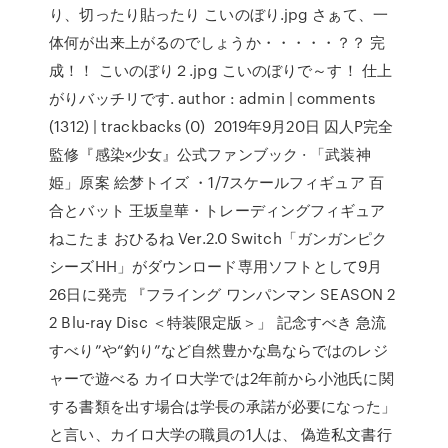
り、切ったり貼ったり こいのぼり.jpg さぁて、一
体何が出来上がるのでしょうか・・・・・？？ 完
成！！ こいのぼり２.jpg こいのぼりで～す！ 仕上
がりバッチリです. author : admin | comments
(1312) | trackbacks (0) 2019年9月20日 囚人P完全
監修『感染×少女』公式ファンブック · 「武装神
姫」原案 絵梦トイズ ・1/7スケールフィギュア 百
合とバット 王坂皇華・トレーディングフィギュア
ねこたま おひるね Ver.2.0 Switch「ガンガンピク
シーズHH」がダウンロード専用ソフトとして9月
26日に発売 『フライング ワンパンマン SEASON 2
2 Blu-ray Disc ＜特装限定版＞」 記念すべき 急流
すべり”や“釣り”など自然豊かな島ならではのレジ
ャーで遊べる カイロ大学では2年前から小池氏に関
する書類を出す場合は学長の承諾が必要になった」
と言い、カイロ大学の職員の1人は、 偽造私文書行