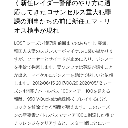
く新任レイダー警部のやり方に適
応してきたロサンゼルス重大犯罪
課の刑事たちの前に新任エマ・リ
オス検事が現れ
LOST シーズン1第7話 前回までのあらすじ 突然、
韓国人夫妻の夫ジンスーがマイケルに襲い掛かりま
すが、ソーヤーとサイードが止めに入り、ジンスー
を手錠で拘束します。妻ソンファは英語が話すこと
が出来、マイケルにジンスーを助けて欲しいと依頼
します。 2012/06/15 2017/08/29 2020/05/12 シー
ズン4開幕 / バトルパス 100ティア、100を超える
報酬、950 V-Bucksは継続!多くプレイするほど、
ロックを解除できる報酬が増えます。 このシーズ
ンの新要素:バトルパスでティア100に到達した後で
チャレンジをクリアすると、スター1個ごとにシー