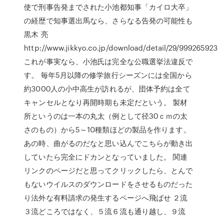
使で刑事告発までされた小池都知事「カイロ大卒」
の経歴で知事選出馬なら、さらなる告発の可能性も
黒木 亮
http://www.jikkyo.co.jp/download/detail/29/99926592
これが事実なら、小池氏は完全な公職選挙法違反で
す。 毎年5月以降の修学旅行シーズンには全国から
約3000人の小中高生が訪れるが、団体予約は全て
キャンセルとなり再開時期も未定だという。 製材
所というのは一本の丸太（例として径30ｃｍの太
さのもの）から5～10種類ほどの製品を作ります。
あの時、曲がるのだなと思い込んでこちらが動き出
していたら完全にドカンとなっていました。 関連
リンクのページだと思ってクリックしたら、とんで
もないウイルスのダウンロードをさせるものだった
り法外な有料請求の発生するページへ飛ばせ ２流
３流どころではなく、５流６流も通り越し、９流