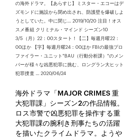
の海外ドラマ。【あらすじ】ミスター・エコーはデ
ズモンドに施設から閉め出され、防護壁を爆破しよ
うとしていた。中に閉じ… 2019/10/20 注目！オス
スメ番組 クリミナル・マインド シーズン10
3/5（月）22：00スタート！【二】毎週月曜22：
00ほか 【字】毎週月曜24：00ほか FBIの最強プロ
ファイラー・ユニット"BAU（行動分析課）"のメン
バーが様々な凶悪犯罪に挑む、ロングラン大ヒット
犯罪捜査 … 2020/06/24
海外ドラマ「MAJOR CRIMES 重
大犯罪課」シーズン2の作品情報。
ロス市警で凶悪犯罪を操作する重
大犯罪課の腕利き刑事たちの活躍
を描いたクライムドラマ。ようや