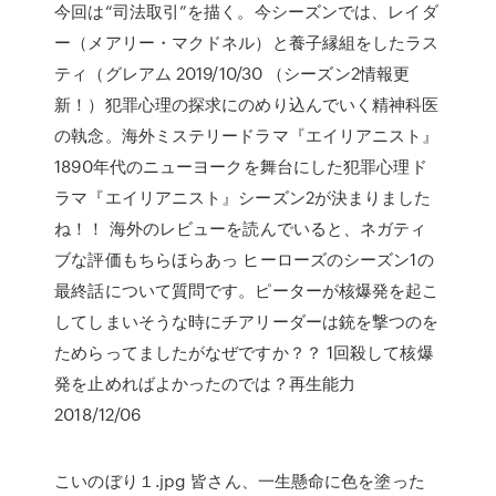
今回は“司法取引”を描く。今シーズンでは、レイダ
ー（メアリー・マクドネル）と養子縁組をしたラス
ティ（グレアム 2019/10/30 （シーズン2情報更
新！）犯罪心理の探求にのめり込んでいく精神科医
の執念。海外ミステリードラマ『エイリアニスト』
1890年代のニューヨークを舞台にした犯罪心理ド
ラマ『エイリアニスト』シーズン2が決まりました
ね！！ 海外のレビューを読んでいると、ネガティ
ブな評価もちらほらあっ ヒーローズのシーズン1の
最終話について質問です。ピーターが核爆発を起こ
してしまいそうな時にチアリーダーは銃を撃つのを
ためらってましたがなぜですか？？ 1回殺して核爆
発を止めればよかったのでは？再生能力
2018/12/06
こいのぼり１.jpg 皆さん、一生懸命に色を塗った