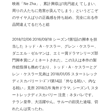
映画「Ne Zha」、累計興収は1兆円超え てしまい、
周りの人たちに危害が及んでしまう」というどこぞ
のサイヤ人ばりの正義感を持ち始め、完全に出る作
品間違えてるだろと総
2018/12/06 2016/09/18 シーズン1第1話の脚本を担
当した トッド・A・ケスラー、グレン・ケスラー、
ダニエル・ゼルマンは、エミー賞ドラマシリーズ部
門脚本賞にノミネートされた。この3人は本作の製
作総指揮も務めており、トッド・A・ケスラーとグ
レン・ケスラー兄弟は 2018/01/05 スタートレック
ディスカバリー ｼｰｽﾞﾝ1第14話「外なる戦い、内な
る戦い」見所 2018/2/6 海外ドラマ, シーズン1, スタ
ートレックディスカバリー 注意：ネタバレです。
テラン皇帝、大活躍やん。サルーの顔見た途端、切
れたんは笑ったわ。