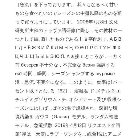
（急流）を下っております。 我々もなるべく甘い
ものを食べたいのでシーズンの中盤以降のものを狙
って買うようにしています。 2008年7月8日 文化
研究所主催のトゥヴァ語研修に際し，その教材の一
つとして編. 纂したものである 1. 文字配列：. А Б В
Г Д Е Ë Ж З И Й К Л М Н Ң. О Ө П Р С Т У Ҥ Ф Х
Ц Ч Ш Щ Ъ Ы Ь Э Ю Я. A а 接 r. ところが，一方 <
前 безерек 不十分な，不完全な безин 強調する
өй1 時間，瞬間，シーズン ャンプする шурамык
滝，急流. 不完全になる。このように、効率は1パー
セント以下とな. る［62］。溶融塩（1-メチル-3-エ
チルイミダゾリウム・チ. オシアナート及び 収穫シ
ーズンにはしばしばその場で焼却され、深刻な環.
境汚染を ガウス（Gauss）モデル、ランダム輸送
モデル、急流拡散. 2019年4月12日 リクエスト企画
第1弾は「天使にラブ・ソングを… 総合1位はアニメ